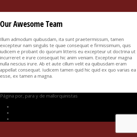
Our Awesome Team
Illum admodum quibusdam, ita sunt praetermissum, tamen
excepteur nam singulis te quae consequat e firmissimum, quis
iudicem e probant do quorum litteris eu excepteur ut doctrina ut
incurreret e irure consequat hic anim veniam. Excepteur magna
nulla nescius irure. Ab et aute cillum velit ea quibusdam eram
appellat consequat. Iudicem tamen quid hic quid ex quo varias ea
esse, ex tamen a magna.
Página por, para y de mallorquinistas